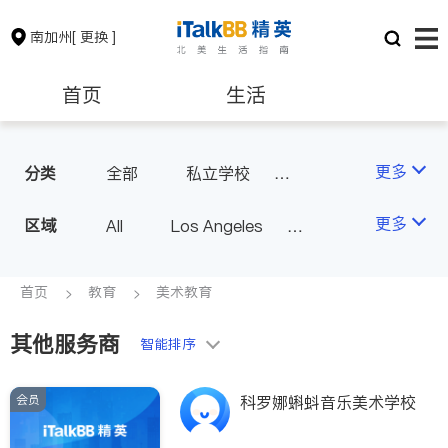
南加州
[ 更换 ]
首页
生活
医生
律师
更多
分类
全部
私立学校
美术教育
保险理财
房地产租售
更多
区域
All
Los Angeles
升学顾问/课后辅导
Orange County - Irvine
银行贷款
会计师
Alhambra & San Gabriel
首页
教育
美术教育
Arcadia & Rosemead
其他服务商
建筑装修
教育
智能排序
Diamond Bar & Covina
Rowland Heights & Hacienda H
会员
养老
非盈利组织
科罗娜蝌蚪音乐美术学校
eights
Los Angeles County - Other Ci