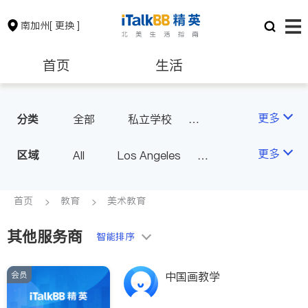
南加州
[ 更换 ]
首页
生活
医生
律师
更多
分类
全部
私立学校
美术教育
保险理财
房地产租售
更多
区域
All
Los Angeles
升学顾问/课后辅导
Orange County - Irvine
银行贷款
会计师
Alhambra & San Gabriel
首页
教育
美术教育
Arcadia & Rosemead
其他服务商
建筑装修
教育
智能排序
Diamond Bar & Covina
Rowland Heights & Hacienda H
会员
养老
非盈利组织
中国画教学
eights
Los Angeles County - Other Ci