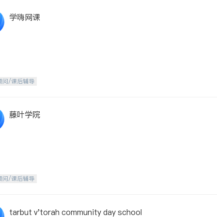
学嗨网课
顾问/课后辅导
藤叶学院
顾问/课后辅导
tarbut v'torah community day school