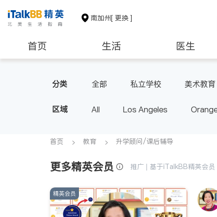
南加州
[ 更换 ]
首页
生活
医生
建筑装修
教育
养老
分类
全部
私立学校
美术教育
区域
All
Los Angeles
Orange
Diamond Bar & Covina
Rowla
Inyo & San Bernardino
Rivers
首页
教育
升学顾问/课后辅导
更多精英会员
推广 | 基于iTalkBB精英
精英会员