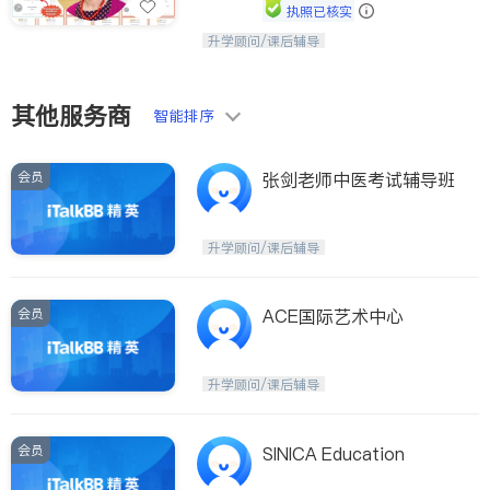
执照已核实
ties
升学顾问/课后辅导
孩子美好的未来始于早期能力的培养，
San Diego
用愿景激发孩子的学习潜力和动力。理
念：拥有成长型心态是成功的基石。
Inyo & San Bernardino
其他服务商
智能排序
Riverside
Santa Barbara & Monterey
会员
张剑老师中医考试辅导班
升学顾问/课后辅导
会员
ACE国际艺术中心
升学顾问/课后辅导
会员
SINICA Education