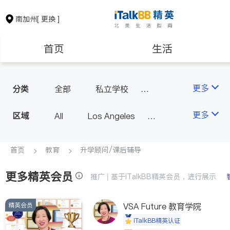
南加州
[ 更换 ]
首页
生活
医生
律师
更多
分类
全部
私立学校
美术教育
保险理财
房地产租售
更多
区域
All
Los Angeles
升学顾问/课后辅导
Orange County - Irvine
银行贷款
会计师
Alhambra & San Gabriel
首页
教育
升学顾问/课后辅导
Arcadia & Rosemead
更多精英会员
建筑装修
教育
推广 | 基于iTalkBB精英会员，进行展示
Diamond Bar & Covina
Rowland Heights & Hacienda H
精英会员
养老
VSA Future 教育学院
非盈利组织
eights
iTalkBB精英认证
Los Angeles County - Other Ci