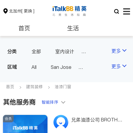
北加州
[ 更换 ]
首页
生活
医生
律师
更多
分类
全部
室内设计
油漆门窗
瓷砖橱柜
保险理财
房地产租售
更多
区域
All
San Jose
地板建材
室内装修
San Francisco
银行贷款
会计师
Fremont & Oakland
首页
建筑装修
油漆门窗
Sacramento
其他服务商
建筑装修
教育
智能排序
会员
养老
非盈利组织
兄弟油漆公司 BROTHER
\'S PAINTING CO.