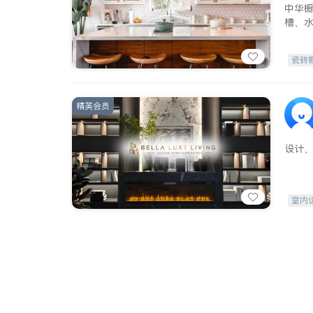
中华
槽、
瓷砖
精英会员
设计
室内