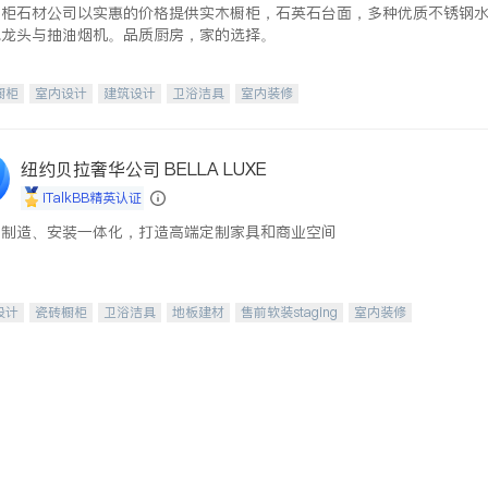
橱柜石材公司以实惠的价格提供实木橱柜，石英石台面，多种优质不锈钢
水龙头与抽油烟机。品质厨房，家的选择。
橱柜
室内设计
建筑设计
卫浴洁具
室内装修
纽约贝拉奢华公司 BELLA LUXE
iTalkBB精英认证
、制造、安装一体化，打造高端定制家具和商业空间
设计
瓷砖橱柜
卫浴洁具
地板建材
售前软装staging
室内装修