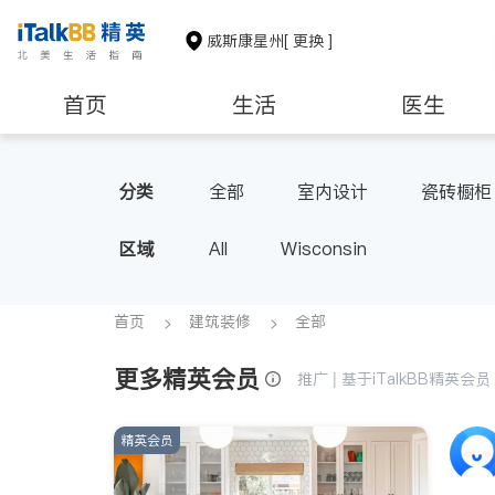
威斯康星州
[ 更换 ]
首页
生活
医生
非盈利组织
分类
全部
室内设计
瓷砖橱柜
区域
All
Wisconsin
首页
建筑装修
全部
更多精英会员
推广 | 基于iTalkBB精英
精英会员