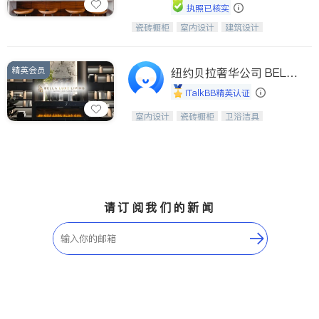
执照已核实
瓷砖橱柜
室内设计
建筑设计
中华橱柜石材公司以实惠的价格提供实
卫浴洁具
室内装修
木橱柜，石英石台面，多种优质不锈钢
水槽、水龙头与抽油烟机。品质厨房，
精英会员
家的选择。
纽约贝拉奢华公司 BELL
A LUXE
iTalkBB精英认证
设计、制造、安装一体化，打造高端定
室内设计
瓷砖橱柜
卫浴洁具
制家具和商业空间
地板建材
售前软装staging
室内装修
请订阅我们的新闻