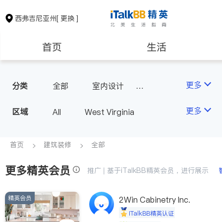
西弗吉尼亚州
[ 更换 ]
首页
生活
医生
律师
更多
分类
全部
室内设计
瓷砖橱柜
房地产租售
建筑装修
更多
区域
All
West Virginia
教育
养老
首页
建筑装修
全部
更多精英会员
非盈利组织
推广 | 基于iTalkBB精英会员，进行展示
精英会员
2Win Cabinetry Inc.
iTalkBB精英认证