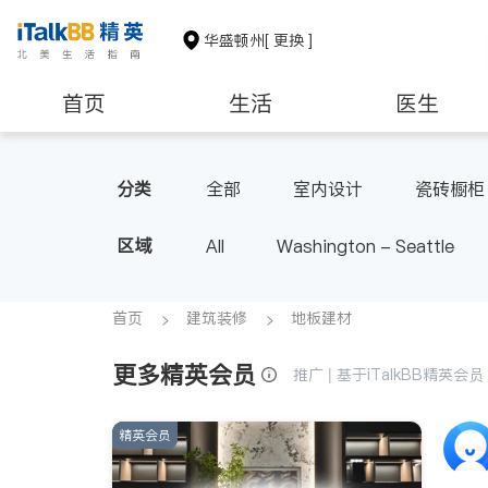
华盛顿州
[ 更换 ]
首页
生活
医生
教育
养老
非盈利组织
分类
全部
室内设计
瓷砖橱柜
区域
All
Washington - Seattle
首页
建筑装修
地板建材
更多精英会员
推广 | 基于iTalkBB精英
精英会员