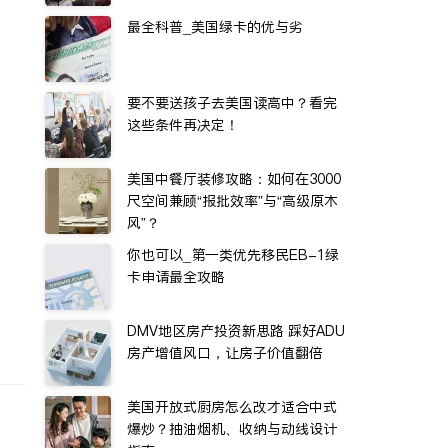
最全科普_美国绿卡的优与劣
要不要送孩子去美国读高中？看完
这些条件再决定！
美国中餐厅装修攻略：如何在3000
尺空间兼顾“报批效率”与“高级原木
风”？
你也可以_第一类优先移民EB-1绿
卡申请最全攻略
DMV地区房产投资新思路 踩好ADU
房产增值风口，让房子价值翻倍
美国开放式厨房怎么改才适合中式
爆炒？抽油烟机、收纳与动线设计