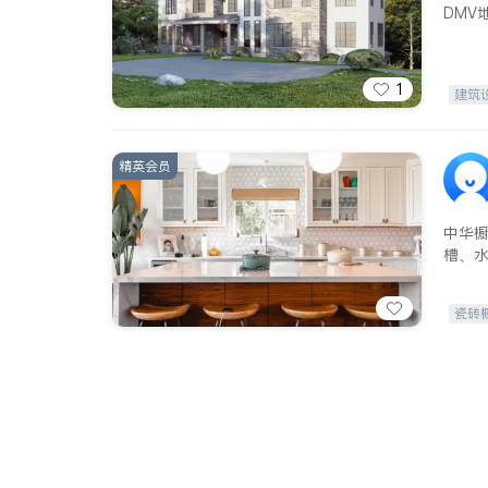
DMV
1
建筑
室内
精英会员
中华
槽、
瓷砖