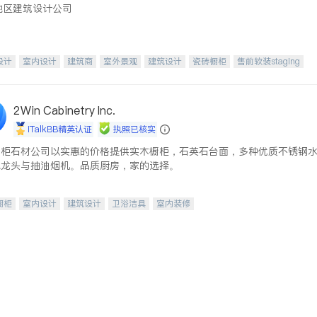
地区建筑设计公司
设计
室内设计
建筑商
室外景观
建筑设计
瓷砖橱柜
售前软装staging
装修
园艺设计
2Win Cabinetry Inc.
iTalkBB精英认证
执照已核实
橱柜石材公司以实惠的价格提供实木橱柜，石英石台面，多种优质不锈钢
水龙头与抽油烟机。品质厨房，家的选择。
橱柜
室内设计
建筑设计
卫浴洁具
室内装修