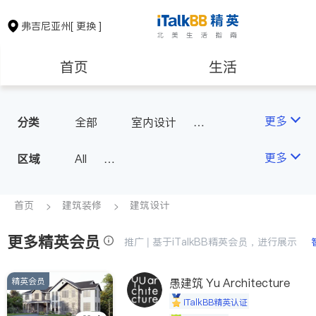
弗吉尼亚州
[ 更换 ]
首页
生活
医生
律师
更多
分类
全部
室内设计
建筑设计
瓷砖橱柜
保险理财
房地产租售
更多
区域
All
室内装修
North Virginia (Washington, D.
银行贷款
会计师
C.)
首页
建筑装修
建筑设计
Richmond
更多精英会员
建筑装修
教育
推广 | 基于iTalkBB精英会员，进行展示
Roanoke & Lynchburg
Virginia Beach
精英会员
愚建筑 Yu Architecture
养老
非盈利组织
iTalkBB精英认证