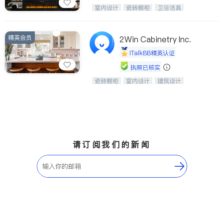
设计、制造、安装一体化，打造高端定
室内设计
瓷砖橱柜
卫浴洁具
制家具和商业空间
地板建材
售前软装staging
室内装修
精英会员
2Win Cabinetry Inc.
iTalkBB精英认证
执照已核实
瓷砖橱柜
室内设计
建筑设计
中华橱柜石材公司以实惠的价格提供实
卫浴洁具
室内装修
木橱柜，石英石台面，多种优质不锈钢
水槽、水龙头与抽油烟机。品质厨房，
家的选择。
请订阅我们的新闻