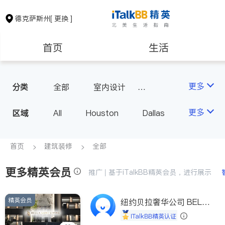
德克萨斯州
[ 更换 ]
首页
生活
医生
律师
更多
分类
全部
室内设计
瓷砖橱柜
室内装修
保险理财
房地产租售
更多
区域
All
Houston
Dallas
Austin
San Antonio
银行贷款
会计师
TX - Other Cities
首页
建筑装修
全部
更多精英会员
建筑装修
教育
推广 | 基于iTalkBB精英会员，进行展示
精英会员
养老
纽约贝拉奢华公司 BELL
非盈利组织
A LUXE
iTalkBB精英认证