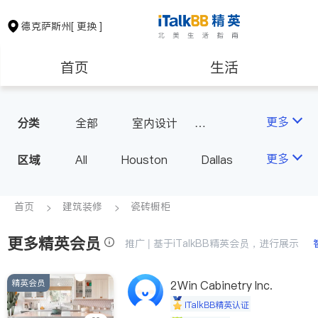
德克萨斯州
[ 更换 ]
首页
生活
医生
律师
更多
分类
全部
室内设计
瓷砖橱柜
室内装修
保险理财
房地产租售
更多
区域
All
Houston
Dallas
Austin
San Antonio
银行贷款
会计师
TX - Other Cities
首页
建筑装修
瓷砖橱柜
更多精英会员
建筑装修
教育
推广 | 基于iTalkBB精英会员，进行展示
精英会员
养老
2Win Cabinetry Inc.
非盈利组织
iTalkBB精英认证