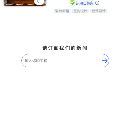
执照已核实
瓷砖橱柜
室内设计
建筑设计
中华橱柜石材公司以实惠的价格提供实
卫浴洁具
室内装修
木橱柜，石英石台面，多种优质不锈钢
水槽、水龙头与抽油烟机。品质厨房，
家的选择。
请订阅我们的新闻