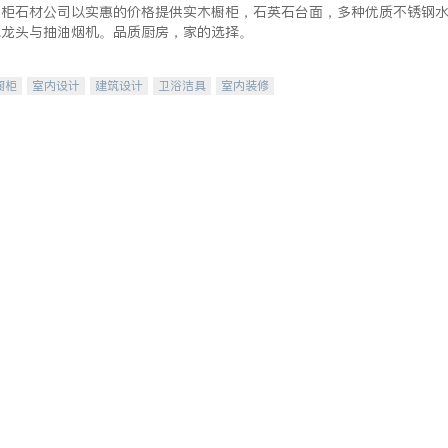
橱柜石材公司以实惠的价格提供实木橱柜，石英石台面，多种优质不锈钢
水龙头与抽油烟机。品质厨房，家的选择。
橱柜
室内设计
建筑设计
卫浴洁具
室内装修