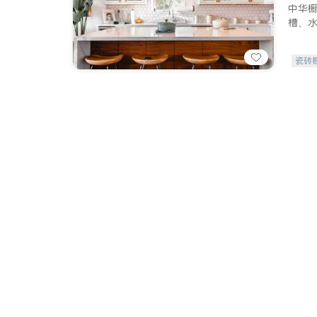
中华
槽、
瓷砖