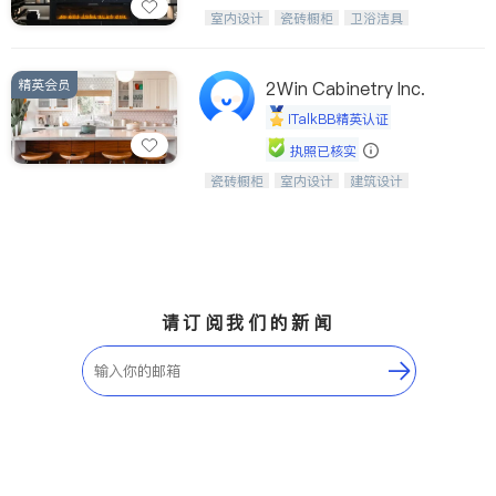
设计、制造、安装一体化，打造高端定
室内设计
瓷砖橱柜
卫浴洁具
制家具和商业空间
地板建材
售前软装staging
室内装修
精英会员
2Win Cabinetry Inc.
iTalkBB精英认证
执照已核实
瓷砖橱柜
室内设计
建筑设计
中华橱柜石材公司以实惠的价格提供实
卫浴洁具
室内装修
木橱柜，石英石台面，多种优质不锈钢
水槽、水龙头与抽油烟机。品质厨房，
家的选择。
请订阅我们的新闻