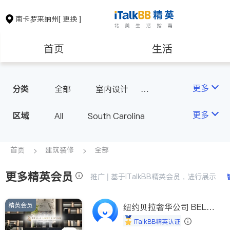
南卡罗来纳州
[ 更换 ]
首页
生活
医生
律师
更多
分类
全部
室内设计
瓷砖橱柜
房地产租售
建筑装修
更多
区域
All
South Carolina
教育
养老
首页
建筑装修
全部
更多精英会员
非盈利组织
推广 | 基于iTalkBB精英会员，进行展示
精英会员
纽约贝拉奢华公司 BELL
A LUXE
iTalkBB精英认证