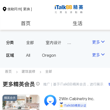
俄勒冈州
[ 更换 ]
首页
生活
医生
律师
更多
分类
全部
室内设计
瓷砖橱柜
保险理财
房地产租售
更多
区域
All
Oregon
建筑装修
教育
首页
建筑装修
全部
更多精英会员
养老
非盈利组织
推广 | 基于iTalkBB精英会员，进行展示
精英会员
2Win Cabinetry Inc.
iTalkBB精英认证