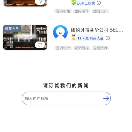
执照已核实
瓷砖橱柜
室内设计
建筑设计
中华橱柜石材公司以实惠的价格提供实
卫浴洁具
室内装修
木橱柜，石英石台面，多种优质不锈钢
水槽、水龙头与抽油烟机。品质厨房，
精英会员
家的选择。
纽约贝拉奢华公司 BELL
A LUXE
iTalkBB精英认证
设计、制造、安装一体化，打造高端定
室内设计
瓷砖橱柜
卫浴洁具
制家具和商业空间
地板建材
售前软装staging
室内装修
请订阅我们的新闻