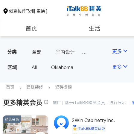
俄克拉荷马州
[ 更换 ]
首页
生活
医生
律师
更多
分类
全部
室内设计
瓷砖橱柜
房地产租售
建筑装修
更多
区域
All
Oklahoma
教育
养老
首页
建筑装修
瓷砖橱柜
更多精英会员
非盈利组织
推广 | 基于iTalkBB精英会员，进行展示
精英会员
2Win Cabinetry Inc.
iTalkBB精英认证