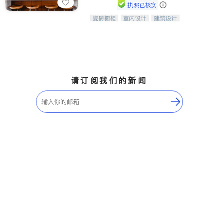
执照已核实
瓷砖橱柜
室内设计
建筑设计
中华橱柜石材公司以实惠的价格提供实
卫浴洁具
室内装修
木橱柜，石英石台面，多种优质不锈钢
水槽、水龙头与抽油烟机。品质厨房，
家的选择。
请订阅我们的新闻