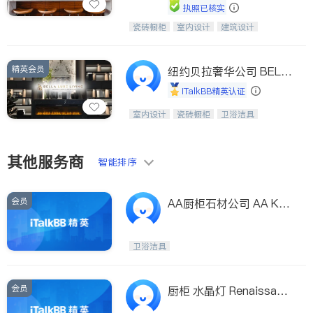
执照已核实
瓷砖橱柜
室内设计
建筑设计
中华橱柜石材公司以实惠的价格提供实
卫浴洁具
室内装修
木橱柜，石英石台面，多种优质不锈钢
水槽、水龙头与抽油烟机。品质厨房，
精英会员
家的选择。
纽约贝拉奢华公司 BELL
A LUXE
iTalkBB精英认证
设计、制造、安装一体化，打造高端定
室内设计
瓷砖橱柜
卫浴洁具
制家具和商业空间
地板建材
售前软装staging
室内装修
其他服务商
智能排序
会员
AA厨柜石材公司 AA Kit
chen Cabinet & Stone S
upply Inc
卫浴洁具
会员
厨柜 水晶灯 Renaissanc
e Kitchen & Lighting