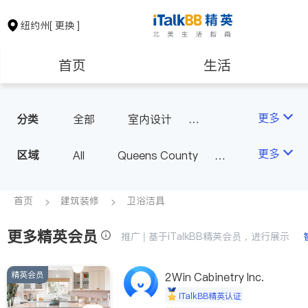
纽约州
[ 更换 ]
首页
生活
医生
律师
更多
分类
全部
室内设计
油漆门窗
瓷砖橱柜
保险理财
房地产租售
更多
区域
All
Queens County
卫浴洁具
地板建材
Kings County
New York
室内装修
银行贷款
会计师
Long Island
Bronx County
首页
建筑装修
卫浴洁具
Staten Island
更多精英会员
建筑装修
教育
推广 | 基于iTalkBB精英会员，进行展示
Buffalo & Syracuse
Westchester County & Orange
精英会员
养老
非盈利组织
2Win Cabinetry Inc.
County
iTalkBB精英认证
Albany