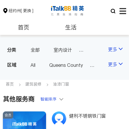
纽约州
[ 更换 ]
首页
生活
医生
律师
更多
分类
全部
室内设计
油漆门窗
瓷砖橱柜
保险理财
房地产租售
更多
区域
All
Queens County
卫浴洁具
地板建材
Kings County
New York
室内装修
银行贷款
会计师
Long Island
Bronx County
首页
建筑装修
油漆门窗
Staten Island
其他服务商
建筑装修
教育
智能排序
Buffalo & Syracuse
Westchester County & Orange
会员
养老
非盈利组织
健利不锈钢铁门窗
County
Albany