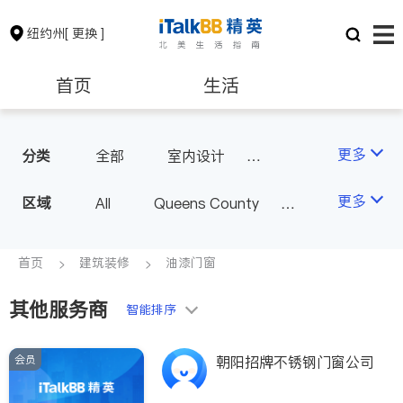
纽约州
[ 更换 ]
首页
生活
医生
律师
更多
分类
全部
室内设计
油漆门窗
瓷砖橱柜
保险理财
房地产租售
更多
区域
All
Queens County
卫浴洁具
地板建材
Kings County
New York
室内装修
银行贷款
会计师
Long Island
Bronx County
首页
建筑装修
油漆门窗
Staten Island
其他服务商
建筑装修
教育
智能排序
Buffalo & Syracuse
Westchester County & Orange
会员
养老
非盈利组织
朝阳招牌不锈钢门窗公司
County
Albany