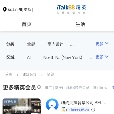
新泽西州
[ 更换 ]
首页
生活
医生
律师
更多
分类
全部
室内设计
油漆门窗
瓷砖橱柜
保险理财
房地产租售
更多
区域
All
North NJ (New York)
卫浴洁具
地板建材
South NJ (Philadelphia)
室内装修
银行贷款
会计师
首页
建筑装修
全部
更多精英会员
建筑装修
教育
推广 | 基于iTalkBB精英会员，进行展示
精英会员
养老
非盈利组织
纽约贝拉奢华公司 BELL
A LUXE
iTalkBB精英认证