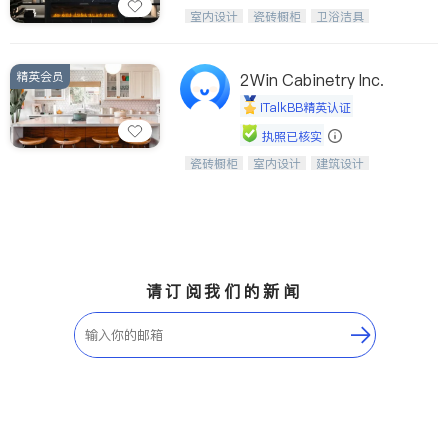
设计、制造、安装一体化，打造高端定
室内设计
瓷砖橱柜
卫浴洁具
制家具和商业空间
地板建材
售前软装staging
室内装修
精英会员
2Win Cabinetry Inc.
iTalkBB精英认证
执照已核实
瓷砖橱柜
室内设计
建筑设计
中华橱柜石材公司以实惠的价格提供实
卫浴洁具
室内装修
木橱柜，石英石台面，多种优质不锈钢
水槽、水龙头与抽油烟机。品质厨房，
家的选择。
请订阅我们的新闻