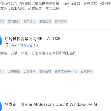
橱柜石材公司以实惠的价格提供实木橱柜，石英石台面，多种优质不锈钢
水龙头与抽油烟机。品质厨房，家的选择。
橱柜
室内设计
建筑设计
卫浴洁具
室内装修
纽约贝拉奢华公司 BELLA LUXE
iTalkBB精英认证
、制造、安装一体化，打造高端定制家具和商业空间
设计
瓷砖橱柜
卫浴洁具
地板建材
售前软装staging
室内装修
华泰铝门窗制造 All Seasons Door & Windows, MFG