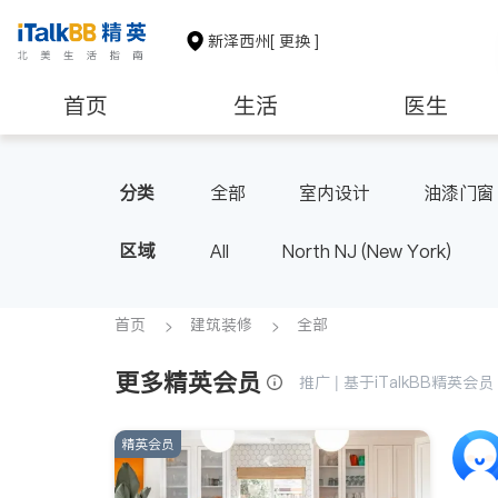
新泽西州
[ 更换 ]
首页
生活
医生
建筑装修
教育
养老
分类
全部
室内设计
油漆门窗
区域
All
North NJ (New York)
首页
建筑装修
全部
更多精英会员
推广 | 基于iTalkBB精英
精英会员