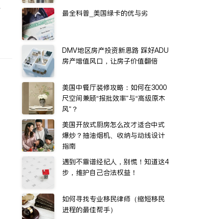
水
最全科普_美国绿卡的优与劣
DMV地区房产投资新思路 踩好ADU
房产增值风口，让房子价值翻倍
美国中餐厅装修攻略：如何在3000
尺空间兼顾“报批效率”与“高级原木
风”？
美国开放式厨房怎么改才适合中式
爆炒？抽油烟机、收纳与动线设计
指南
遇到不靠谱经纪人，别慌！知道这4
步，维护自己合法权益！
如何寻找专业移民律师（缩短移民
进程的最佳帮手）