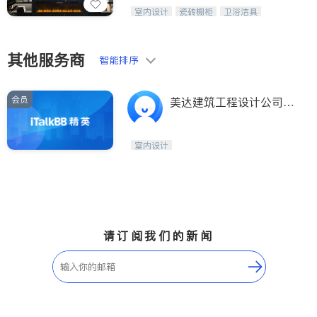
设计、制造、安装一体化，打造高端定
室内设计
瓷砖橱柜
卫浴洁具
制家具和商业空间
地板建材
售前软装staging
室内装修
其他服务商
智能排序
会员
美达建筑工程设计公司 P.
M.D. CONSTRUCTION
CONSULTING LLC
室内设计
请订阅我们的新闻