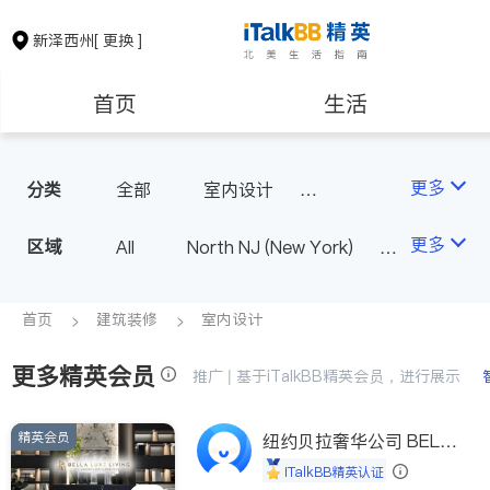
新泽西州
[ 更换 ]
首页
生活
医生
律师
更多
分类
全部
室内设计
油漆门窗
瓷砖橱柜
保险理财
房地产租售
更多
区域
All
North NJ (New York)
卫浴洁具
地板建材
South NJ (Philadelphia)
室内装修
银行贷款
会计师
首页
建筑装修
室内设计
更多精英会员
建筑装修
教育
推广 | 基于iTalkBB精英会员，进行展示
精英会员
养老
非盈利组织
纽约贝拉奢华公司 BELL
A LUXE
iTalkBB精英认证