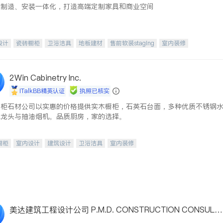
、制造、安装一体化，打造高端定制家具和商业空间
设计
瓷砖橱柜
卫浴洁具
地板建材
售前软装staging
室内装修
2Win Cabinetry Inc.
iTalkBB精英认证
执照已核实
橱柜石材公司以实惠的价格提供实木橱柜，石英石台面，多种优质不锈钢
水龙头与抽油烟机。品质厨房，家的选择。
橱柜
室内设计
建筑设计
卫浴洁具
室内装修
美达建筑工程设计公司 P.M.D. CONSTRUCTION CONSULTI
NG LLC