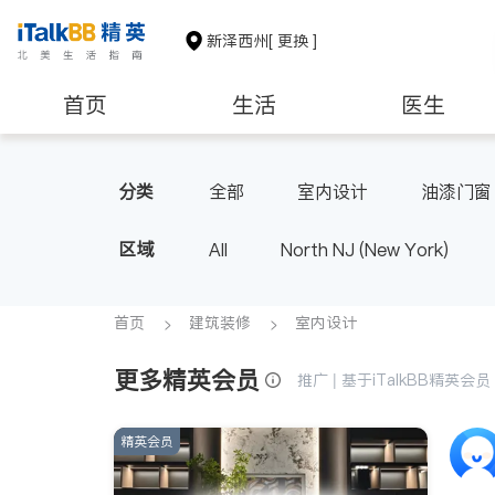
新泽西州
[ 更换 ]
首页
生活
医生
建筑装修
教育
养老
分类
全部
室内设计
油漆门窗
区域
All
North NJ (New York)
首页
建筑装修
室内设计
更多精英会员
推广 | 基于iTalkBB精英
精英会员