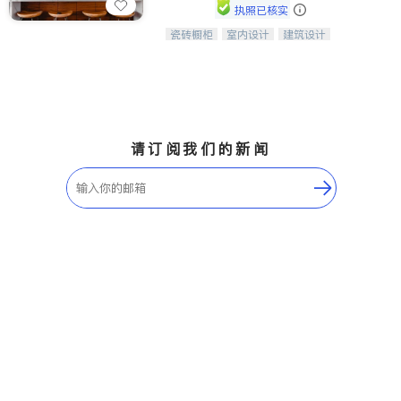
执照已核实
瓷砖橱柜
室内设计
建筑设计
中华橱柜石材公司以实惠的价格提供实
卫浴洁具
室内装修
木橱柜，石英石台面，多种优质不锈钢
水槽、水龙头与抽油烟机。品质厨房，
家的选择。
请订阅我们的新闻