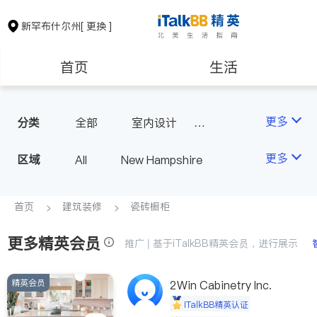
新罕布什尔州
[ 更换 ]
首页
生活
医生
律师
更多
分类
全部
室内设计
瓷砖橱柜
保险理财
房地产租售
更多
区域
All
New Hampshire
建筑装修
教育
首页
建筑装修
瓷砖橱柜
更多精英会员
养老
非盈利组织
推广 | 基于iTalkBB精英会员，进行展示
精英会员
2Win Cabinetry Inc.
iTalkBB精英认证