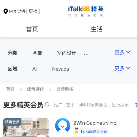
内华达州
[ 更换 ]
首页
生活
医生
律师
更多
分类
全部
室内设计
瓷砖橱柜
保险理财
房地产租售
更多
区域
All
Nevada
会计师
建筑装修
首页
建筑装修
瓷砖橱柜
更多精英会员
教育
养老
推广 | 基于iTalkBB精英会员，进行展示
精英会员
非盈利组织
2Win Cabinetry Inc.
iTalkBB精英认证