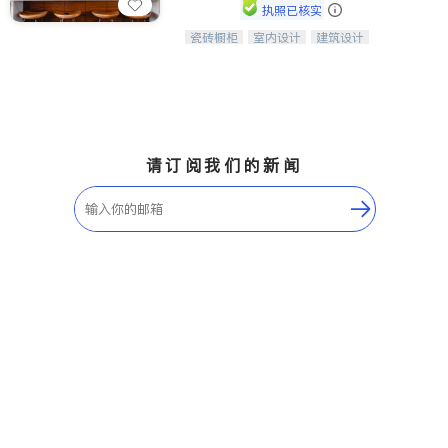
执照已核实
瓷砖橱柜
室内设计
建筑设计
中华橱柜石材公司以实惠的价格提供实
卫浴洁具
室内装修
木橱柜，石英石台面，多种优质不锈钢
水槽、水龙头与抽油烟机。品质厨房，
家的选择。
请订阅我们的新闻