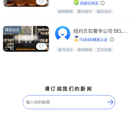
执照已核实
瓷砖橱柜
室内设计
建筑设计
中华橱柜石材公司以实惠的价格提供实
卫浴洁具
室内装修
木橱柜，石英石台面，多种优质不锈钢
水槽、水龙头与抽油烟机。品质厨房，
精英会员
家的选择。
纽约贝拉奢华公司 BELL
A LUXE
iTalkBB精英认证
设计、制造、安装一体化，打造高端定
室内设计
瓷砖橱柜
卫浴洁具
制家具和商业空间
地板建材
售前软装staging
室内装修
请订阅我们的新闻