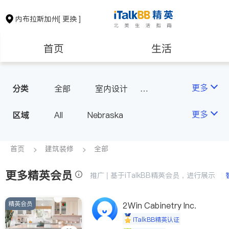
内布拉斯加州
[ 更换 ]
首页
生活
医生
律师
更多
分类
全部
室内设计
瓷砖橱柜
房地产租售
建筑装修
更多
区域
All
Nebraska
教育
养老
首页
建筑装修
全部
更多精英会员
非盈利组织
推广 | 基于iTalkBB精英会员，进行展示
精英会员
2Win Cabinetry Inc.
iTalkBB精英认证