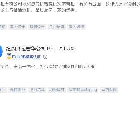
橱柜石材公司以实惠的价格提供实木橱柜，石英石台面，多种优质不锈钢
水龙头与抽油烟机。品质厨房，家的选择。
橱柜
室内设计
建筑设计
卫浴洁具
室内装修
纽约贝拉奢华公司 BELLA LUXE
iTalkBB精英认证
、制造、安装一体化，打造高端定制家具和商业空间
设计
瓷砖橱柜
卫浴洁具
地板建材
售前软装staging
室内装修