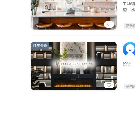
中华
槽、
瓷砖
精英会员
设计
室内