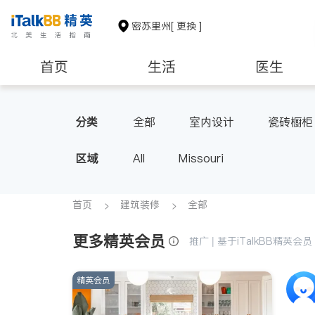
密苏里州
[ 更换 ]
首页
生活
医生
非盈利组织
分类
全部
室内设计
瓷砖橱柜
区域
All
Missouri
首页
建筑装修
全部
更多精英会员
推广 | 基于iTalkBB精英
精英会员