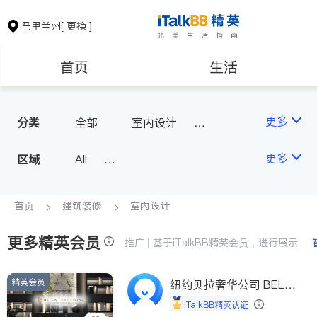
马里兰州
[ 更换 ]
首页
生活
医生
律师
更多
分类
全部
室内设计
油漆门窗
瓷砖橱柜
保险理财
房地产租售
更多
区域
All
地板建材
水电冷暖
Montgomery County (Washington,
室内装修
银行贷款
会计师
D.C.)
首页
建筑装修
室内设计
Baltimore
Ocean City
更多精英会员
建筑装修
教育
推广 | 基于iTalkBB精英会员，进行展示
精英会员
养老
纽约贝拉奢华公司 BELL
非盈利组织
A LUXE
iTalkBB精英认证