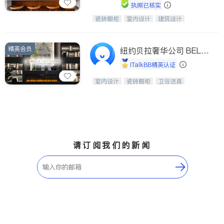
执照已核实
瓷砖橱柜
室内设计
建筑设计
中华橱柜石材公司以实惠的价格提供实
卫浴洁具
室内装修
木橱柜，石英石台面，多种优质不锈钢
水槽、水龙头与抽油烟机。品质厨房，
精英会员
家的选择。
纽约贝拉奢华公司 BELL
A LUXE
iTalkBB精英认证
设计、制造、安装一体化，打造高端定
室内设计
瓷砖橱柜
卫浴洁具
制家具和商业空间
地板建材
售前软装staging
室内装修
请订阅我们的新闻