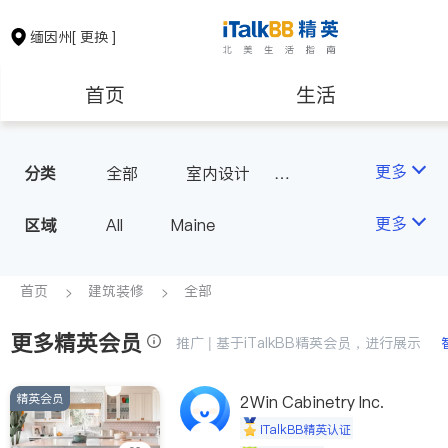
缅因州
[ 更换 ]
首页
生活
医生
律师
更多
分类
全部
室内设计
瓷砖橱柜
房地产租售
建筑装修
更多
区域
All
Maine
教育
养老
首页
建筑装修
全部
更多精英会员
非盈利组织
推广 | 基于iTalkBB精英会员，进行展示
精英会员
2Win Cabinetry Inc.
iTalkBB精英认证