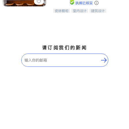
执照已核实
瓷砖橱柜
室内设计
建筑设计
中华橱柜石材公司以实惠的价格提供实
卫浴洁具
室内装修
木橱柜，石英石台面，多种优质不锈钢
水槽、水龙头与抽油烟机。品质厨房，
家的选择。
请订阅我们的新闻