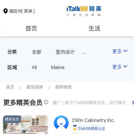
缅因州
[ 更换 ]
首页
生活
医生
律师
更多
分类
全部
室内设计
瓷砖橱柜
房地产租售
建筑装修
更多
区域
All
Maine
教育
养老
首页
建筑装修
瓷砖橱柜
更多精英会员
非盈利组织
推广 | 基于iTalkBB精英会员，进行展示
精英会员
2Win Cabinetry Inc.
iTalkBB精英认证