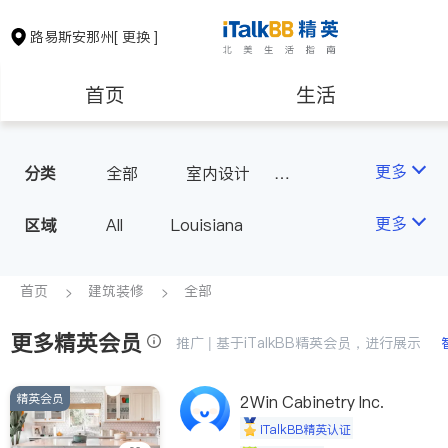
路易斯安那州
[ 更换 ]
首页
生活
医生
律师
更多
分类
全部
室内设计
瓷砖橱柜
房地产租售
建筑装修
更多
区域
All
Louisiana
教育
养老
首页
建筑装修
全部
更多精英会员
非盈利组织
推广 | 基于iTalkBB精英会员，进行展示
精英会员
2Win Cabinetry Inc.
iTalkBB精英认证