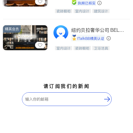
执照已核实
瓷砖橱柜
室内设计
建筑设计
中华橱柜石材公司以实惠的价格提供实
卫浴洁具
室内装修
木橱柜，石英石台面，多种优质不锈钢
水槽、水龙头与抽油烟机。品质厨房，
精英会员
家的选择。
纽约贝拉奢华公司 BELL
A LUXE
iTalkBB精英认证
设计、制造、安装一体化，打造高端定
室内设计
瓷砖橱柜
卫浴洁具
制家具和商业空间
地板建材
售前软装staging
室内装修
请订阅我们的新闻