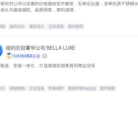
橱柜石材公司以实惠的价格提供实木橱柜，石英石台面，多种优质不锈钢
水龙头与抽油烟机。品质厨房，家的选择。
橱柜
室内设计
建筑设计
卫浴洁具
室内装修
纽约贝拉奢华公司 BELLA LUXE
iTalkBB精英认证
、制造、安装一体化，打造高端定制家具和商业空间
设计
瓷砖橱柜
卫浴洁具
地板建材
售前软装staging
室内装修