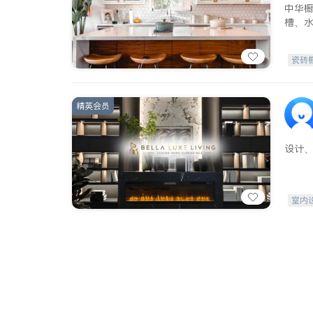
中华
槽、
瓷砖
精英会员
设计
室内