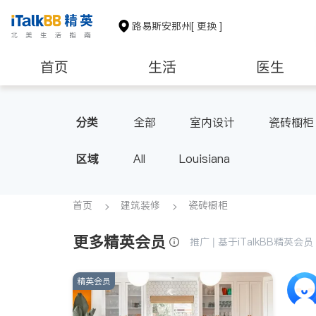
路易斯安那州
[ 更换 ]
首页
生活
医生
非盈利组织
分类
全部
室内设计
瓷砖橱柜
区域
All
Louisiana
首页
建筑装修
瓷砖橱柜
更多精英会员
推广 | 基于iTalkBB精英
精英会员