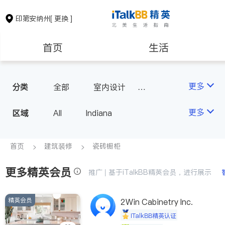
印第安纳州
[ 更换 ]
首页
生活
医生
律师
更多
分类
全部
室内设计
瓷砖橱柜
房地产租售
会计师
更多
区域
All
Indiana
建筑装修
教育
首页
建筑装修
瓷砖橱柜
更多精英会员
养老
非盈利组织
推广 | 基于iTalkBB精英会员，进行展示
精英会员
2Win Cabinetry Inc.
iTalkBB精英认证