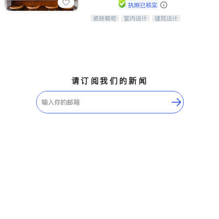
执照已核实
瓷砖橱柜
室内设计
建筑设计
中华橱柜石材公司以实惠的价格提供实
卫浴洁具
室内装修
木橱柜，石英石台面，多种优质不锈钢
水槽、水龙头与抽油烟机。品质厨房，
家的选择。
请订阅我们的新闻