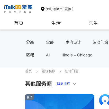
伊利诺伊州
[ 更换 ]
首页
生活
医生
建筑装修
教育
养老
分类
全部
室内设计
油漆门窗
区域
All
Illinois - Chicago
首页
建筑装修
油漆门窗
其他服务商
智能排序
会员