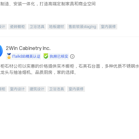
、制造、安装一体化，打造高端定制家具和商业空间
设计
瓷砖橱柜
卫浴洁具
地板建材
售前软装staging
室内装修
2Win Cabinetry Inc.
iTalkBB精英认证
执照已核实
橱柜石材公司以实惠的价格提供实木橱柜，石英石台面，多种优质不锈钢
水龙头与抽油烟机。品质厨房，家的选择。
橱柜
室内设计
建筑设计
卫浴洁具
室内装修