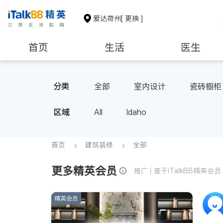
爱达荷州
[ 更换 ]
首页
生活
医生
非盈利组织
分类
全部
室内设计
瓷砖橱柜
区域
All
Idaho
首页
建筑装修
全部
更多精英会员
推广 | 基于iTalkBB精英
精英会员