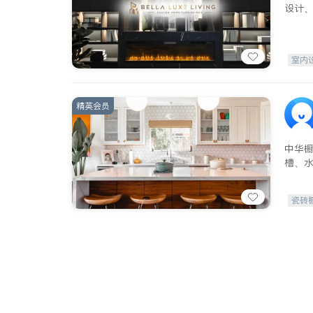
设计
室内
精英会员
中华
槽、
瓷砖