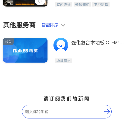
设计、制造、安装一体化，打造高端定
室内设计
瓷砖橱柜
卫浴洁具
制家具和商业空间
地板建材
售前软装staging
室内装修
其他服务商
智能排序
会员
强化复合木地板 C. Harri
s Flooring
地板建材
请订阅我们的新闻