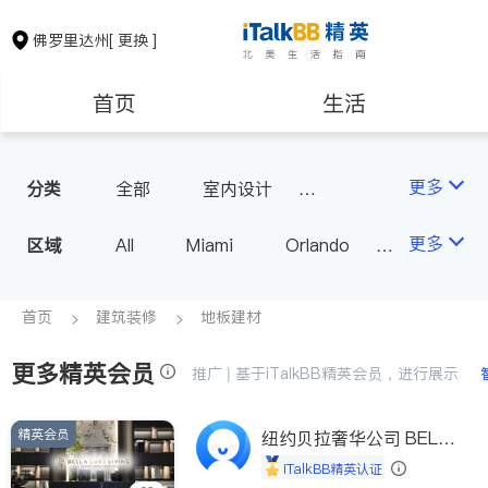
佛罗里达州
[ 更换 ]
首页
生活
医生
律师
更多
分类
全部
室内设计
瓷砖橱柜
地板建材
保险理财
房地产租售
更多
区域
All
Miami
Orlando
室内装修
Tampa
West Palm Beach
银行贷款
建筑装修
FL - Other Cities
首页
建筑装修
地板建材
更多精英会员
教育
养老
推广 | 基于iTalkBB精英会员，进行展示
精英会员
非盈利组织
纽约贝拉奢华公司 BELL
A LUXE
iTalkBB精英认证