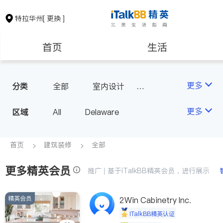
特拉华州
[ 更换 ]
首页
生活
医生
律师
更多
分类
全部
室内设计
瓷砖橱柜
房地产租售
建筑装修
更多
区域
All
Delaware
教育
养老
首页
建筑装修
全部
更多精英会员
非盈利组织
推广 | 基于iTalkBB精英会员，进行展示
精英会员
2Win Cabinetry Inc.
iTalkBB精英认证