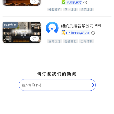
执照已核实
瓷砖橱柜
室内设计
建筑设计
中华橱柜石材公司以实惠的价格提供实
卫浴洁具
室内装修
木橱柜，石英石台面，多种优质不锈钢
水槽、水龙头与抽油烟机。品质厨房，
精英会员
家的选择。
纽约贝拉奢华公司 BELL
A LUXE
iTalkBB精英认证
设计、制造、安装一体化，打造高端定
室内设计
瓷砖橱柜
卫浴洁具
制家具和商业空间
地板建材
售前软装staging
室内装修
请订阅我们的新闻