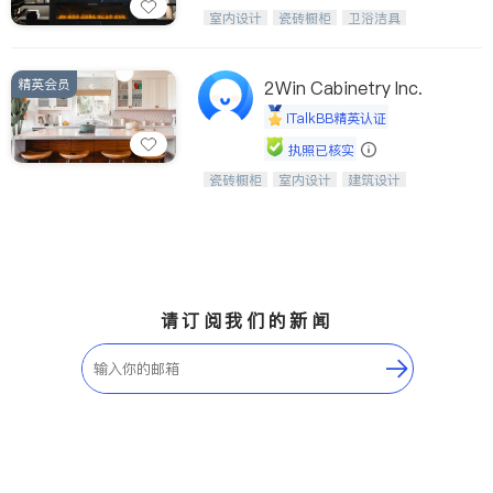
设计、制造、安装一体化，打造高端定
室内设计
瓷砖橱柜
卫浴洁具
制家具和商业空间
地板建材
售前软装staging
室内装修
精英会员
2Win Cabinetry Inc.
iTalkBB精英认证
执照已核实
瓷砖橱柜
室内设计
建筑设计
中华橱柜石材公司以实惠的价格提供实
卫浴洁具
室内装修
木橱柜，石英石台面，多种优质不锈钢
水槽、水龙头与抽油烟机。品质厨房，
家的选择。
请订阅我们的新闻