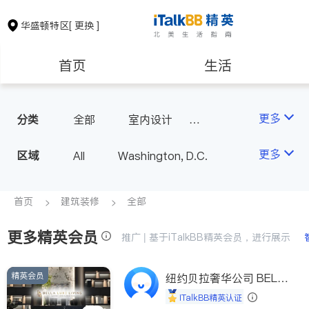
华盛顿特区
[ 更换 ]
首页
生活
医生
律师
更多
分类
全部
室内设计
瓷砖橱柜
室内装修
房地产租售
会计师
更多
区域
All
Washington, D.C.
建筑装修
教育
首页
建筑装修
全部
更多精英会员
养老
非盈利组织
推广 | 基于iTalkBB精英会员，进行展示
精英会员
纽约贝拉奢华公司 BELL
A LUXE
iTalkBB精英认证