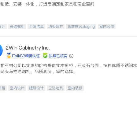
、制造、安装一体化，打造高端定制家具和商业空间
设计
瓷砖橱柜
卫浴洁具
地板建材
售前软装staging
室内装修
2Win Cabinetry Inc.
iTalkBB精英认证
执照已核实
橱柜石材公司以实惠的价格提供实木橱柜，石英石台面，多种优质不锈钢
水龙头与抽油烟机。品质厨房，家的选择。
橱柜
室内设计
建筑设计
卫浴洁具
室内装修