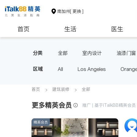
南加州
[ 更换 ]
首页
生活
医生
建筑装修
教育
养老
分类
全部
室内设计
油漆门窗
区域
All
Los Angeles
Orange
Diamond Bar & Covina
Rowla
Inyo & San Bernardino
Rivers
首页
建筑装修
全部
更多精英会员
推广 | 基于iTalkBB精英
精英会员