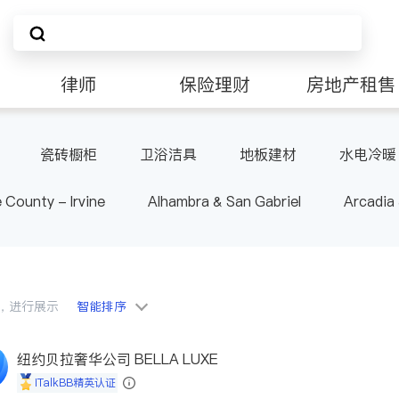
律师
保险理财
房地产租售
非盈利组织
瓷砖橱柜
卫浴洁具
地板建材
水电冷暖
 County - Irvine
Alhambra & San Gabriel
Arcadia
nd Heights & Hacienda Heights
Los Angeles County - 
ide
Santa Barbara & Monterey
会员，进行展示
智能排序
纽约贝拉奢华公司 BELLA LUXE
iTalkBB精英认证