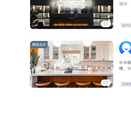
设计
室内
精英会员
中华
槽、
瓷砖