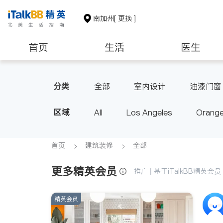
南加州
[ 更换 ]
首页
生活
医生
建筑装修
教育
养老
分类
全部
室内设计
油漆门窗
区域
All
Los Angeles
Orange
Diamond Bar & Covina
Rowla
Inyo & San Bernardino
Rivers
首页
建筑装修
全部
更多精英会员
推广 | 基于iTalkBB精英
精英会员