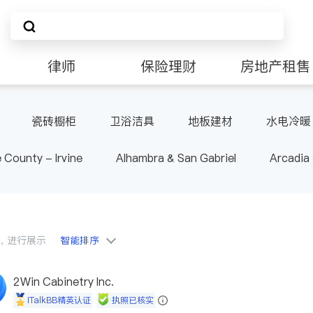
律师
保险理财
房地产租售
非盈利组织
瓷砖橱柜
卫浴洁具
地板建材
水电冷暖
 County - Irvine
Alhambra & San Gabriel
Arcadia
nd Heights & Hacienda Heights
Los Angeles County - 
ide
Santa Barbara & Monterey
会员，进行展示
智能排序
2Win Cabinetry Inc.
iTalkBB精英认证
执照已核实