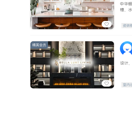
中华
槽、
瓷砖
精英会员
设计
室内