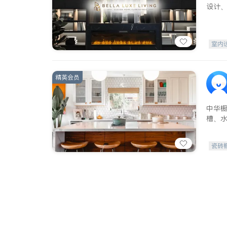
设计
室内
精英会员
中华
槽、
瓷砖