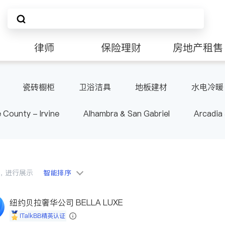
律师
保险理财
房地产租售
非盈利组织
瓷砖橱柜
卫浴洁具
地板建材
水电冷暖
 County - Irvine
Alhambra & San Gabriel
Arcadia
nd Heights & Hacienda Heights
Los Angeles County - 
ide
Santa Barbara & Monterey
会员，进行展示
智能排序
纽约贝拉奢华公司 BELLA LUXE
iTalkBB精英认证