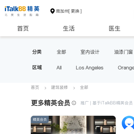
南加州
[ 更换 ]
首页
生活
医生
建筑装修
教育
养老
分类
全部
室内设计
油漆门窗
区域
All
Los Angeles
Orange
Diamond Bar & Covina
Rowla
Inyo & San Bernardino
Rivers
首页
建筑装修
全部
更多精英会员
推广 | 基于iTalkBB精英
精英会员