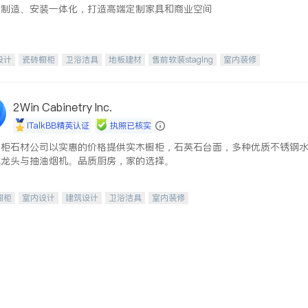
、制造、安装一体化，打造高端定制家具和商业空间
设计
瓷砖橱柜
卫浴洁具
地板建材
售前软装staging
室内装修
2Win Cabinetry Inc.
iTalkBB精英认证
执照已核实
橱柜石材公司以实惠的价格提供实木橱柜，石英石台面，多种优质不锈钢
水龙头与抽油烟机。品质厨房，家的选择。
橱柜
室内设计
建筑设计
卫浴洁具
室内装修