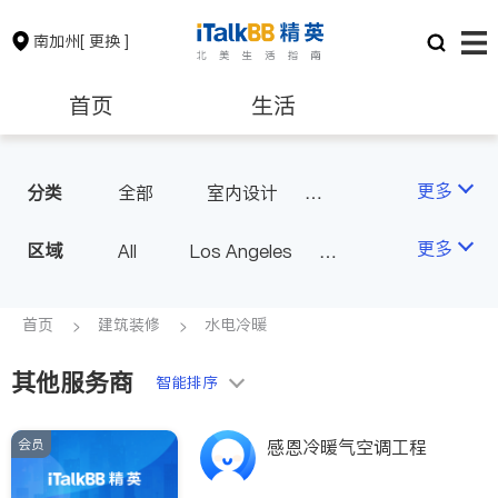
南加州
[ 更换 ]
首页
生活
医生
律师
更多
分类
全部
室内设计
油漆门窗
瓷砖橱柜
保险理财
房地产租售
更多
区域
All
Los Angeles
卫浴洁具
地板建材
Orange County - Irvine
水电冷暖
室内装修
银行贷款
会计师
Alhambra & San Gabriel
首页
建筑装修
水电冷暖
Arcadia & Rosemead
其他服务商
建筑装修
教育
智能排序
Diamond Bar & Covina
Rowland Heights & Hacienda H
会员
养老
非盈利组织
感恩冷暖气空调工程
eights
Los Angeles County - Other Ci