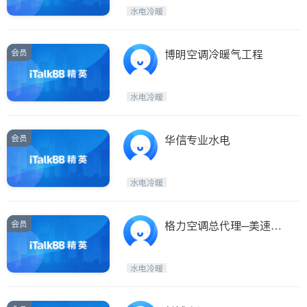
水电冷暖
ties
San Diego
会员
博明空调冷暖气工程
Inyo & San Bernardino
Riverside
水电冷暖
Santa Barbara & Monterey
会员
华信专业水电
水电冷暖
会员
格力空调总代理─美速空
调
水电冷暖