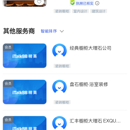
执照已核实
ties
瓷砖橱柜
室内设计
建筑设计
中华橱柜石材公司以实惠的价格提供实
San Diego
卫浴洁具
室内装修
木橱柜，石英石台面，多种优质不锈钢
水槽、水龙头与抽油烟机。品质厨房，
Inyo & San Bernardino
家的选择。
其他服务商
智能排序
Riverside
Santa Barbara & Monterey
会员
经典橱柜大理石公司
瓷砖橱柜
会员
盘石橱柜‧浴室装修
瓷砖橱柜
会员
汇丰橱柜大理石 EXQUISI
TE CABINET & COUNT