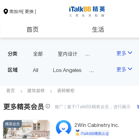
南加州
[ 更换 ]
首页
生活
医生
律师
更多
分类
全部
室内设计
油漆门窗
瓷砖橱柜
保险理财
房地产租售
更多
区域
All
Los Angeles
卫浴洁具
地板建材
Orange County - Irvine
水电冷暖
室内装修
银行贷款
会计师
Alhambra & San Gabriel
首页
建筑装修
瓷砖橱柜
Arcadia & Rosemead
更多精英会员
建筑装修
教育
推广 | 基于iTalkBB精英会员，进行展示
Diamond Bar & Covina
Rowland Heights & Hacienda H
精英会员
养老
非盈利组织
2Win Cabinetry Inc.
eights
iTalkBB精英认证
Los Angeles County - Other Ci