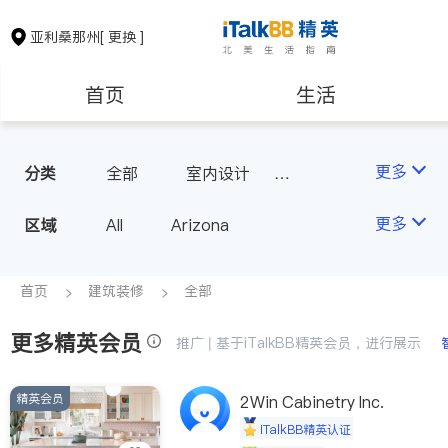
亚利桑那州
[ 更换 ]
首页
生活
医生
律师
更多
分类
全部
室内设计
瓷砖橱柜
房地产租售
建筑装修
更多
区域
All
Arizona
教育
养老
首页
建筑装修
全部
更多精英会员
非盈利组织
推广 | 基于iTalkBB精英会员，进行展示
精英会员
2Win Cabinetry Inc.
iTalkBB精英认证