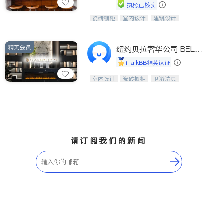
执照已核实
瓷砖橱柜
室内设计
建筑设计
中华橱柜石材公司以实惠的价格提供实
卫浴洁具
室内装修
木橱柜，石英石台面，多种优质不锈钢
水槽、水龙头与抽油烟机。品质厨房，
精英会员
家的选择。
纽约贝拉奢华公司 BELL
A LUXE
iTalkBB精英认证
设计、制造、安装一体化，打造高端定
室内设计
瓷砖橱柜
卫浴洁具
制家具和商业空间
地板建材
售前软装staging
室内装修
请订阅我们的新闻