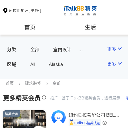
阿拉斯加州
[ 更换 ]
首页
生活
医生
律师
更多
分类
全部
室内设计
瓷砖橱柜
保险理财
房地产租售
更多
区域
All
Alaska
建筑装修
教育
首页
建筑装修
全部
更多精英会员
养老
非盈利组织
推广 | 基于iTalkBB精英会员，进行展示
精英会员
纽约贝拉奢华公司 BELL
A LUXE
iTalkBB精英认证