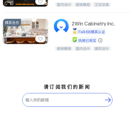
设计、制造、安装一体化，打造高端定
室内设计
瓷砖橱柜
卫浴洁具
制家具和商业空间
地板建材
售前软装staging
室内装修
精英会员
2Win Cabinetry Inc.
iTalkBB精英认证
执照已核实
瓷砖橱柜
室内设计
建筑设计
中华橱柜石材公司以实惠的价格提供实
卫浴洁具
室内装修
木橱柜，石英石台面，多种优质不锈钢
水槽、水龙头与抽油烟机。品质厨房，
家的选择。
请订阅我们的新闻