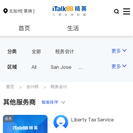
北加州
[ 更换 ]
首页
生活
医生
律师
更多
分类
全部
税务会计
保险理财
房地产租售
更多
区域
All
San Jose
San Francisco
银行贷款
会计师
Fremont & Oakland
首页
会计师
税务会计
Sacramento
其他服务商
建筑装修
教育
智能排序
会员
养老
非盈利组织
Liberty Tax Service