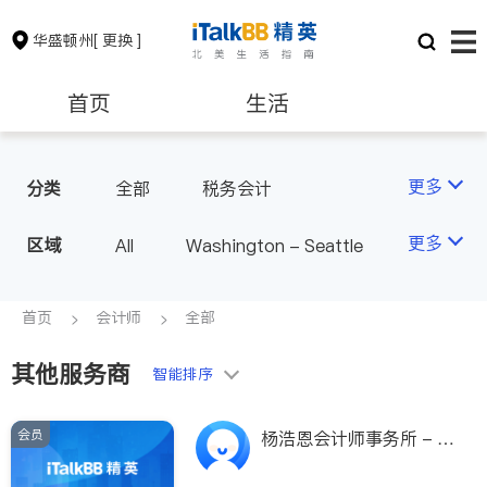
华盛顿州
[ 更换 ]
首页
生活
医生
律师
更多
分类
全部
税务会计
房地产租售
银行贷款
更多
区域
All
Washington - Seattle
会计师
建筑装修
首页
会计师
全部
其他服务商
教育
养老
智能排序
会员
非盈利组织
杨浩恩会计师事务所 - A
ndy H.Yeung, C.P.A.P.S