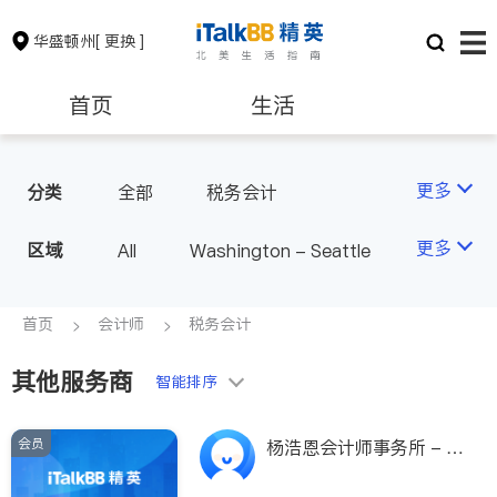
华盛顿州
[ 更换 ]
首页
生活
医生
律师
更多
分类
全部
税务会计
房地产租售
银行贷款
更多
区域
All
Washington - Seattle
会计师
建筑装修
首页
会计师
税务会计
其他服务商
教育
养老
智能排序
会员
非盈利组织
杨浩恩会计师事务所 - A
ndy H.Yeung, C.P.A.P.S