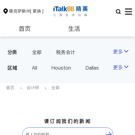
德克萨斯州
[ 更换 ]
首页
生活
医生
律师
更多
分类
全部
税务会计
保险理财
房地产租售
更多
区域
All
Houston
Dallas
Austin
San Antonio
银行贷款
会计师
TX - Other Cities
首页
会计师
全部
建筑装修
教育
养老
请订阅我们的新闻
非盈利组织