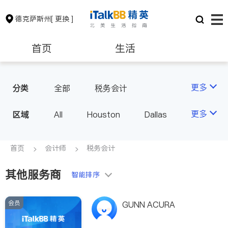
德克萨斯州
[ 更换 ]
首页
生活
医生
律师
更多
分类
全部
税务会计
保险理财
房地产租售
更多
区域
All
Houston
Dallas
Austin
San Antonio
银行贷款
会计师
TX - Other Cities
首页
会计师
税务会计
其他服务商
建筑装修
教育
智能排序
会员
养老
非盈利组织
GUNN ACURA